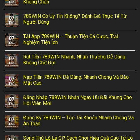
Không Chặn
Th1
789WIN Có Uy Tín Không? Đánh Giá Thực Tế Từ
07
Người Dùng
Th1
Tải App 789WIN – Thuận Tiện Cá Cược, Trải
07
Nghiệm Tiện Ích
Th1
Rút Tiền 789WIN Nhanh, Nhận Thưởng Dễ Dàng
07
Không Chờ Đợi
Th1
Nạp Tiền 789WIN Dễ Dàng, Nhanh Chóng Và Bảo
07
Mật Cao
Th1
Đăng Nhập 789WIN Nhận Ngay Ưu Đãi Khủng Cho
07
Hội Viên Mới
Th1
Đăng Ký 789WIN – Tạo Tài Khoản Nhanh Chóng Và
07
An Toàn
Th1
Song Thủ Lô Là Gì? Cách Chơi Hiệu Quả Cao Từ Lô
07