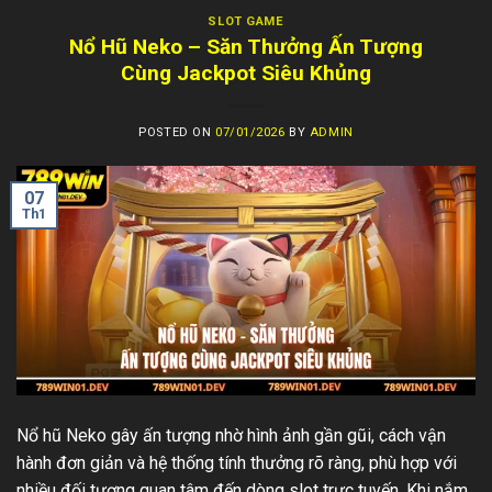
SLOT GAME
Nổ Hũ Neko – Săn Thưởng Ấn Tượng
Cùng Jackpot Siêu Khủng
POSTED ON
07/01/2026
BY
ADMIN
07
Th1
Nổ hũ Neko gây ấn tượng nhờ hình ảnh gần gũi, cách vận
hành đơn giản và hệ thống tính thưởng rõ ràng, phù hợp với
nhiều đối tượng quan tâm đến dòng slot trực tuyến. Khi nắm