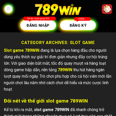
Skip
to
content
ĐĂNG NHẬP
ĐĂNG KÝ
CATEGORY ARCHIVES:
SLOT GAME
Slot game 789WIN
đang là lựa chọn hàng đầu cho người
dùng yêu thích sự giải trí đơn giản nhưng đầy cơ hội trúng
lớn. Với giao diện bắt mắt, tốc độ quay mượt và hàng loạt
dòng game hấp dẫn, nền tảng
789WIN
thu hút hàng ngàn
lượt quay mỗi ngày. Trò chơi phù hợp cho cả hội viên mới lẫn
người chơi lâu năm nhờ cách chơi dễ hiểu và mức cược linh
hoạt.
Đôi nét về thế giới slot game 789WIN
Kể từ khi ra mắt,
slot game 789WIN
đã nhanh chóng trở