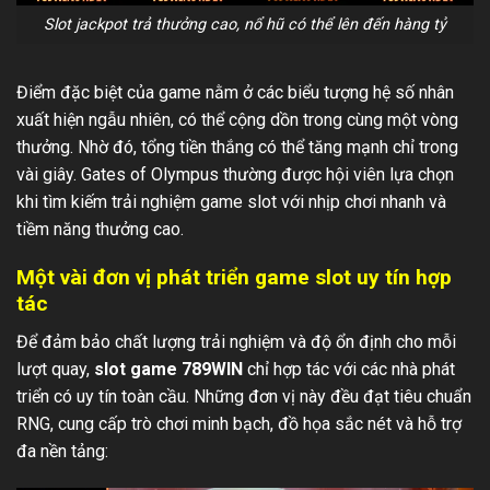
Slot jackpot trả thưởng cao, nổ hũ có thể lên đến hàng tỷ
Điểm đặc biệt của game nằm ở các biểu tượng hệ số nhân
xuất hiện ngẫu nhiên, có thể cộng dồn trong cùng một vòng
thưởng. Nhờ đó, tổng tiền thắng có thể tăng mạnh chỉ trong
vài giây. Gates of Olympus thường được hội viên lựa chọn
khi tìm kiếm trải nghiệm game slot với nhịp chơi nhanh và
tiềm năng thưởng cao.
Một vài đơn vị phát triển game slot uy tín hợp
tác
Để đảm bảo chất lượng trải nghiệm và độ ổn định cho mỗi
lượt quay,
slot game 789WIN
chỉ hợp tác với các nhà phát
triển có uy tín toàn cầu. Những đơn vị này đều đạt tiêu chuẩn
RNG, cung cấp trò chơi minh bạch, đồ họa sắc nét và hỗ trợ
đa nền tảng: