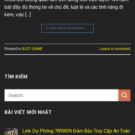
bắt đầy đủ thông tin về chủ đề, luật lệ và các tính năng đi
kèm, việc […]
CONTINUE READING
→
Posted in
SLOT GAME
Leave a comment
TÌM KIẾM
BÀI VIẾT MỚI NHẤT
Link Dự Phòng 789WIN Đảm Bảo Truy Cập An Toàn
07