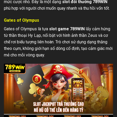
mức cược nhỏ. Đây là một dạng
slot đổi thưởng 789WIN
phù hợp với người chơi muốn quay nhanh và thu hồi vốn tốt.
Gates of Olympus
Gates of Olympus là tựa
slot game 789WIN
lấy cảm hứng
từ thần thoại Hy Lạp, nổi bật với hình ảnh thần Zeus và cơ
chế rơi biểu tượng liên hoàn. Trò chơi sử dụng dạng thắng
theo cụm, không giới hạn số dòng cố định, tạo cảm giác mới
mẻ cho mỗi vòng quay.