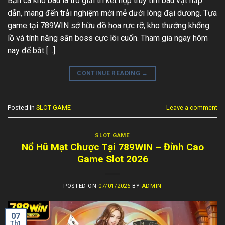
Bắn cá kho báu là trò giải trí kết hợp truy tìm báu vật hấp
dẫn, mang đến trải nghiệm mới mẻ dưới lòng đại dương. Tựa
game tại 789WIN sở hữu đồ họa rực rỡ, kho thưởng khổng
lồ và tính năng săn boss cực lôi cuốn. Tham gia ngay hôm
nay để bắt […]
CONTINUE READING
→
Posted in
SLOT GAME
Leave a comment
SLOT GAME
Nổ Hũ Mạt Chược Tại 789WIN – Đỉnh Cao
Game Slot 2026
POSTED ON
07/01/2026
BY
ADMIN
07
Th1