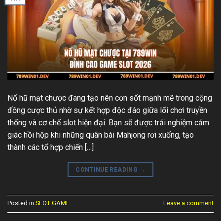
Nổ hũ mạt chược đang tạo nên cơn sốt mạnh mẽ trong cộng
đồng cược thủ nhờ sự kết hợp độc đáo giữa lối chơi truyền
thống và cơ chế slot hiện đại. Bạn sẽ được trải nghiệm cảm
giác hồi hộp khi những quân bài Mahjong rơi xuống, tạo
thành các tổ hợp chiến […]
CONTINUE READING
→
Posted in
SLOT GAME
Leave a comment