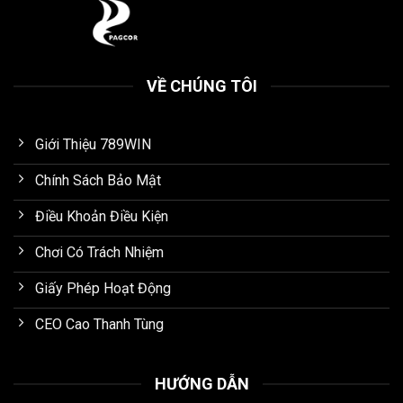
VỀ CHÚNG TÔI
Giới Thiệu 789WIN
Chính Sách Bảo Mật
Điều Khoản Điều Kiện
Chơi Có Trách Nhiệm
Giấy Phép Hoạt Động
CEO Cao Thanh Tùng
HƯỚNG DẪN