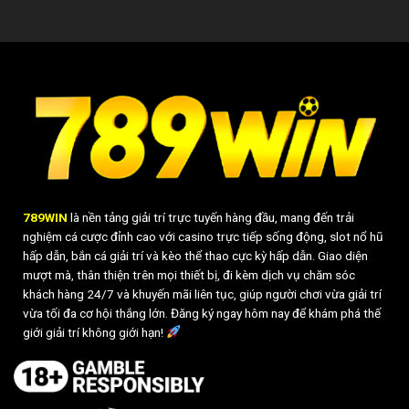
789WIN
là nền tảng giải trí trực tuyến hàng đầu, mang đến trải
nghiệm cá cược đỉnh cao với casino trực tiếp sống động, slot nổ hũ
hấp dẫn, bắn cá giải trí và kèo thể thao cực kỳ hấp dẫn. Giao diện
mượt mà, thân thiện trên mọi thiết bị, đi kèm dịch vụ chăm sóc
khách hàng 24/7 và khuyến mãi liên tục, giúp người chơi vừa giải trí
vừa tối đa cơ hội thắng lớn. Đăng ký ngay hôm nay để khám phá thế
giới giải trí không giới hạn!