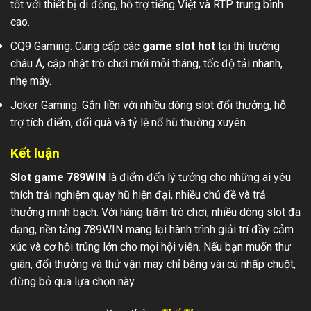
tốt với thiết bị di động, hỗ trợ tiếng Việt và RTP trung bình
cao.
CQ9 Gaming: Cung cấp các
game slot hot
tại thị trường
châu Á, cập nhật trò chơi mới mỗi tháng, tốc độ tải nhanh,
nhẹ máy.
Joker Gaming: Gắn liền với nhiều dòng slot đổi thưởng, hỗ
trợ tích điểm, đổi quà và tỷ lệ nổ hũ thường xuyên.
Kết luận
Slot game 789WIN
là điểm đến lý tưởng cho những ai yêu
thích trải nghiệm quay hũ hiện đại, nhiều chủ đề và trả
thưởng minh bạch. Với hàng trăm trò chơi, nhiều dòng slot đa
dạng, nền tảng 789WIN mang lại hành trình giải trí đầy cảm
xúc và cơ hội trúng lớn cho mọi hội viên. Nếu bạn muốn thư
giãn, đổi thưởng và thử vận may chỉ bằng vài cú nhấp chuột,
đừng bỏ qua lựa chọn này.